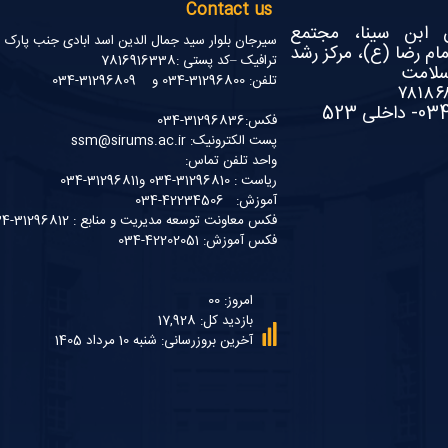
Contact us
ن ابن سینا، مجتمع
سیرجان بلوار سید جمال الدین اسد ابادی جنب پارک
ام رضا (ع)، مرکز رشد
ترافیک –کد پستی :7816916338
سلامت
تلفن: 31296800-034 و 31296809-034
فکس:31296836-034
پست الکترونیک: ssm@sirums.ac.ir
واحد تلفن تماس:
ریاست : 31296810-034 و31296811-034
آموزش: 42234506-034
فکس معاونت توسعه مدیریت و منابع : 31296812-034
فکس آموزش: 42202051-034
امروز: 00
بازدید کل: 17,928
آخرین بروزرسانی: شنبه 10 مرداد 1405