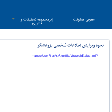
معرفی معاونت
زیرمجموعه تحقیقات و
ک
فناوری
نحوه ویرایش اطلاعات شخصی پژوهشگر
/Images/UserFiles/28985/file/VirayeshEtelaat.pdf