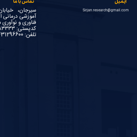
ایمیل
تماس با ما
سیرجان، خیابا
Sirjan.research@gmail.com
آموزشی درمانی ام
فناوری و نوآوری 
کدپستی: ۷۸۱۸۶۸۳۳۳۳
تلفن: 03431296600- داخلی 523