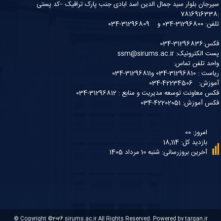
سیرجان بلوار سید جمال الدین اسد ابادی جنب پارک ترافیک –کد پستی
:7816916338
تلفن: 31296800-034 و 31296809-034
فکس:31296836-034
پست الکترونیک: ssm@sirums.ac.ir
واحد تلفن تماس:
ریاست : 31296810-034 و31296811-034
آموزش: 42234506-034
فکس معاونت توسعه مدیریت و منابع : 31296812-034
فکس آموزش: 42202051-034
امروز: 00
بازدید کل: 18,114
آخرین بروزرسانی: شنبه 10 مرداد 1405
© Copyright ©2026
sirums.ac.ir
All Rights Reserved. Powered by
targan.ir