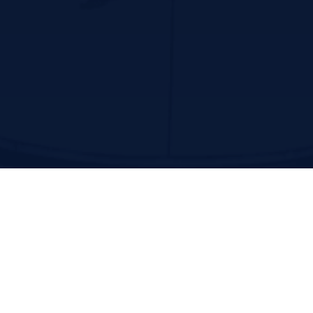
ایمیل
Sirjan.research@gmail.com
تماس با ما
سیرجان، خیابان ابن سینا، مجتمع آموزشی درمانی امام رضا
(ع)، مرکز رشد فناوری و نوآوری سلامت
کدپستی: ۷۸۱۸۶۸۳۳۳۳
تلفن: 03431296600- داخلی 523
Contact us